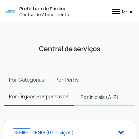
Prefeitura de Passira
Menu
Central de Atendimento
Central de serviços
Filtros
Por
Categorias
Por
Perfis
Por
Órgãos Responsáveis
Por
iniciais (A-Z)
DENG
(0 serviços)
SEMIPE